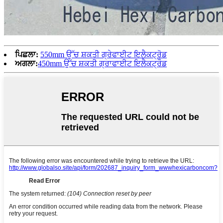
ਪਿਛਲਾ:
550mm ਉੱਚ ਸ਼ਕਤੀ ਗ੍ਰੇਫਾਈਟ ਇਲੈਕਟ੍ਰੋਡ
ਅਗਲਾ:
450mm ਉੱਚ ਸ਼ਕਤੀ ਗ੍ਰਾਫਾਈਟ ਇਲੈਕਟ੍ਰੌਡ