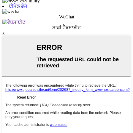
ਈਮੇਲ ਭੇਜੋ
WeChat
ਸਾਡੀ ਵੈੱਬਸਾਈਟ
x