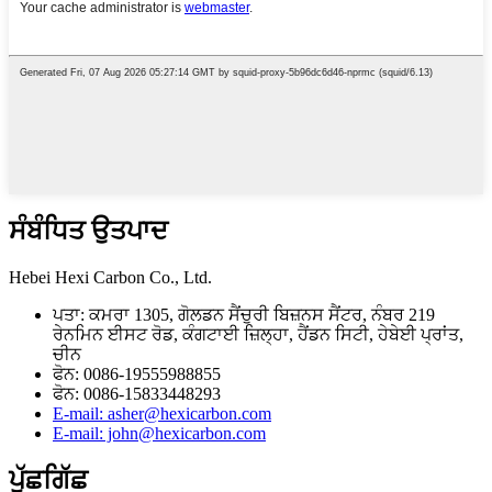
ਸੰਬੰਧਿਤ ਉਤਪਾਦ
Hebei Hexi Carbon Co., Ltd.
ਪਤਾ: ਕਮਰਾ 1305, ਗੋਲਡਨ ਸੈਂਚੁਰੀ ਬਿਜ਼ਨਸ ਸੈਂਟਰ, ਨੰਬਰ 219
ਰੇਨਮਿਨ ਈਸਟ ਰੋਡ, ਕੰਗਟਾਈ ਜ਼ਿਲ੍ਹਾ, ਹੈਂਡਨ ਸਿਟੀ, ਹੇਬੇਈ ਪ੍ਰਾਂਤ,
ਚੀਨ
ਫੋਨ: 0086-19555988855
ਫੋਨ: 0086-15833448293
E-mail: asher@hexicarbon.com
E-mail: john@hexicarbon.com
ਪੁੱਛਗਿੱਛ