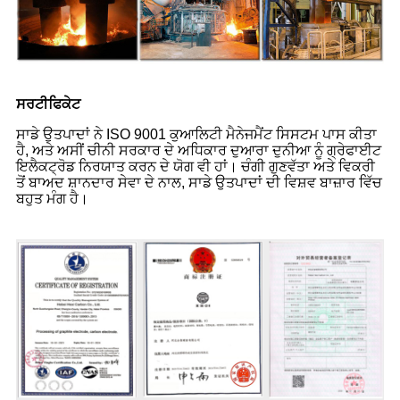
ਸਰਟੀਫਿਕੇਟ
ਸਾਡੇ ਉਤਪਾਦਾਂ ਨੇ ISO 9001 ਕੁਆਲਿਟੀ ਮੈਨੇਜਮੈਂਟ ਸਿਸਟਮ ਪਾਸ ਕੀਤਾ
ਹੈ, ਅਤੇ ਅਸੀਂ ਚੀਨੀ ਸਰਕਾਰ ਦੇ ਅਧਿਕਾਰ ਦੁਆਰਾ ਦੁਨੀਆ ਨੂੰ ਗ੍ਰੇਫਾਈਟ
ਇਲੈਕਟ੍ਰੋਡ ਨਿਰਯਾਤ ਕਰਨ ਦੇ ਯੋਗ ਵੀ ਹਾਂ। ਚੰਗੀ ਗੁਣਵੱਤਾ ਅਤੇ ਵਿਕਰੀ
ਤੋਂ ਬਾਅਦ ਸ਼ਾਨਦਾਰ ਸੇਵਾ ਦੇ ਨਾਲ, ਸਾਡੇ ਉਤਪਾਦਾਂ ਦੀ ਵਿਸ਼ਵ ਬਾਜ਼ਾਰ ਵਿੱਚ
ਬਹੁਤ ਮੰਗ ਹੈ।