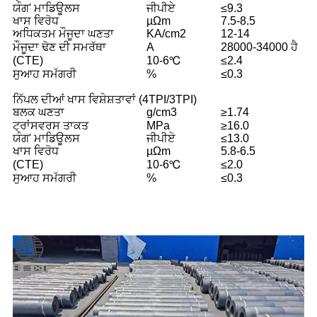
ਯੰਗ' ਮਾਡਿਊਲਸ
ਜੀਪੀਏ
≤9.3
ਖਾਸ ਵਿਰੋਧ
µΩm
7.5-8.5
ਅਧਿਕਤਮ ਮੌਜੂਦਾ ਘਣਤਾ
KA/cm2
12-14
ਮੌਜੂਦਾ ਢੋਣ ਦੀ ਸਮਰੱਥਾ
A
28000-34000 ਹੈ
(CTE)
10-6℃
≤2.4
ਸੁਆਹ ਸਮੱਗਰੀ
%
≤0.3
ਨਿੱਪਲ ਦੀਆਂ ਖਾਸ ਵਿਸ਼ੇਸ਼ਤਾਵਾਂ (4TPI/3TPI)
ਬਲਕ ਘਣਤਾ
g/cm3
≥1.74
ਟ੍ਰਾਂਸਵਰਸ ਤਾਕਤ
MPa
≥16.0
ਯੰਗ' ਮਾਡਿਊਲਸ
ਜੀਪੀਏ
≤13.0
ਖਾਸ ਵਿਰੋਧ
µΩm
5.8-6.5
(CTE)
10-6℃
≤2.0
ਸੁਆਹ ਸਮੱਗਰੀ
%
≤0.3