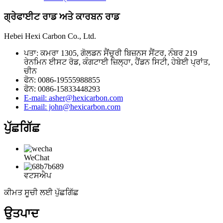
ਗ੍ਰੇਫਾਈਟ ਰਾਡ ਅਤੇ ਕਾਰਬਨ ਰਾਡ
Hebei Hexi Carbon Co., Ltd.
ਪਤਾ: ਕਮਰਾ 1305, ਗੋਲਡਨ ਸੈਂਚੁਰੀ ਬਿਜ਼ਨਸ ਸੈਂਟਰ, ਨੰਬਰ 219
ਰੇਨਮਿਨ ਈਸਟ ਰੋਡ, ਕੰਗਟਾਈ ਜ਼ਿਲ੍ਹਾ, ਹੈਂਡਨ ਸਿਟੀ, ਹੇਬੇਈ ਪ੍ਰਾਂਤ,
ਚੀਨ
ਫੋਨ: 0086-19555988855
ਫੋਨ: 0086-15833448293
E-mail: asher@hexicarbon.com
E-mail: john@hexicarbon.com
ਪੁੱਛਗਿੱਛ
WeChat
ਵਟਸਐਪ
ਕੀਮਤ ਸੂਚੀ ਲਈ ਪੁੱਛਗਿੱਛ
ਉਤਪਾਦ