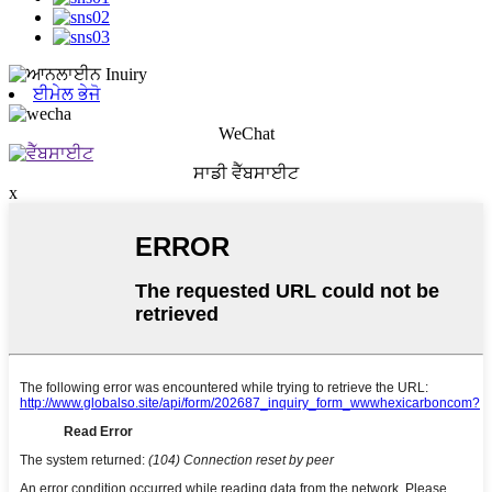
ਈਮੇਲ ਭੇਜੋ
WeChat
ਸਾਡੀ ਵੈੱਬਸਾਈਟ
x