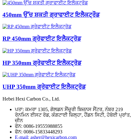
450mm ਉੱਚ ਸ਼ਕਤੀ ਗ੍ਰਾਫਾਈਟ ਇਲੈਕਟ੍ਰੌਡ
RP 450mm ਗ੍ਰੇਫਾਈਟ ਇਲੈਕਟ੍ਰੋਡ
HP 350mm ਗ੍ਰੇਫਾਈਟ ਇਲੈਕਟ੍ਰੋਡ
UHP 350mm ਗ੍ਰੇਫਾਈਟ ਇਲੈਕਟ੍ਰੋਡ
Hebei Hexi Carbon Co., Ltd.
ਪਤਾ: ਕਮਰਾ 1305, ਗੋਲਡਨ ਸੈਂਚੁਰੀ ਬਿਜ਼ਨਸ ਸੈਂਟਰ, ਨੰਬਰ 219
ਰੇਨਮਿਨ ਈਸਟ ਰੋਡ, ਕੰਗਟਾਈ ਜ਼ਿਲ੍ਹਾ, ਹੈਂਡਨ ਸਿਟੀ, ਹੇਬੇਈ ਪ੍ਰਾਂਤ,
ਚੀਨ
ਫੋਨ: 0086-19555988855
ਫੋਨ: 0086-15833448293
E-mail: asher@hexicarbon.com